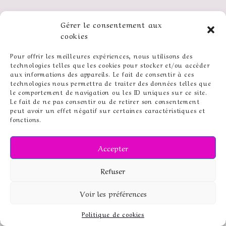
ameliegrataloup@yahoo.com
Gérer le consentement aux
E-mail
cookies
LinkedIn
Instagram
Facebook
Pour offrir les meilleures expériences, nous utilisons des
technologies telles que les cookies pour stocker et/ou accéder
aux informations des appareils. Le fait de consentir à ces
technologies nous permettra de traiter des données telles que
le comportement de navigation ou les ID uniques sur ce site.
Le fait de ne pas consentir ou de retirer son consentement
peut avoir un effet négatif sur certaines caractéristiques et
fonctions.
Accepter
Refuser
Voir les préférences
Amélie Grataloup - Correctrice-rédactrice / N° Siren :
84042077200013
Politique de cookies